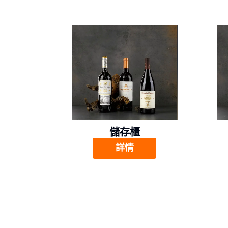
儲存櫃
詳情