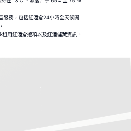
 C 、濕度介乎 65% 至 75 ％
善服務，包括紅酒倉24小時全天候開
。
更多租用紅酒倉選項以及紅酒儲藏資訊。