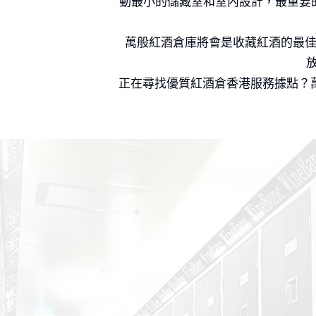
動最小的儲藏室和室內設計，最重要的是
立
萬般紅酒倉庫將會是收藏紅酒的最佳
*優
正在尋找優質紅酒倉香港服務據點？萬