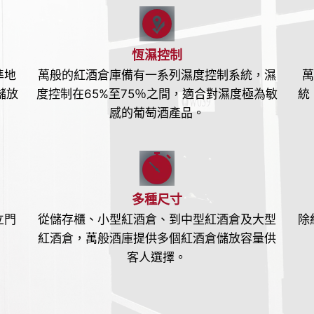
恆濕控制
準地
萬般的紅酒倉庫備有一系列濕度控制系統，濕
萬
儲放
度控制在65%至75％之間，適合對濕度極為敏
統
感的葡萄酒產品。
多種尺寸
立門
從儲存櫃、小型紅酒倉、到中型紅酒倉及大型
除
紅酒倉，萬般酒庫提供多個紅酒倉儲放容量供
客人選擇。